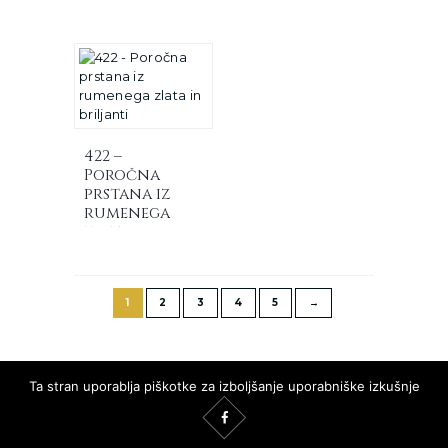
briljanti
rumenega
zlata in
briljanti
422 –
Poročna
prstana iz
rumenega
zlata in
briljanti
1
2
3
4
5
→
Ta stran uporablja piškotke za izboljšanje uporabniške izkušnje
in za spremljanje podatkov o obiskanosti strani.
Sprejemam piškotke
Ne sprejemam piškotkov.