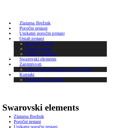
Zlatarna Brežnik
Poročni prstani
Unikatni poročni prstani
Ostali prstani
Zaročni prstani
Ženski prstani
Prstani z briljanti
Swarovski elements
Zanimivosti
Cene poročnih prstanov v letu 2024
Kontakt
Predstavitev podjetja
Swarovski elements
Zlatarna Brežnik
Poročni prstani
Unikatni poročni prstani