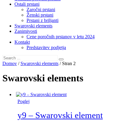
Ostali prstani
Zaročni prstani
Ženski prstani
Prstani z briljanti
Swarovski elements
Zanimivosti
Cene poročnih prstanov v letu 2024
Kontakt
Predstavitev podjetja
Domov
/
Swarovski elements
/ Stran 2
Swarovski elements
Poglej
y9 – Swarovski element