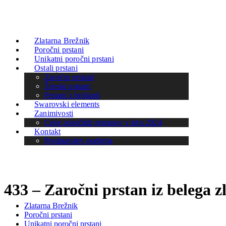
Zlatarna Brežnik
Poročni prstani
Unikatni poročni prstani
Ostali prstani
Zaročni prstani
Ženski prstani
Prstani z briljanti
Swarovski elements
Zanimivosti
Cene poročnih prstanov v letu 2024
Kontakt
Predstavitev podjetja
433 – Zaročni prstan iz belega z
Zlatarna Brežnik
Poročni prstani
Unikatni poročni prstani