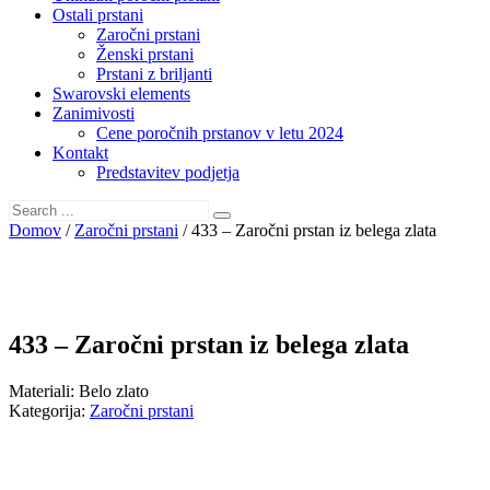
Ostali prstani
Zaročni prstani
Ženski prstani
Prstani z briljanti
Swarovski elements
Zanimivosti
Cene poročnih prstanov v letu 2024
Kontakt
Predstavitev podjetja
Domov
/
Zaročni prstani
/ 433 – Zaročni prstan iz belega zlata
433 – Zaročni prstan iz belega zlata
Materiali
:
Belo zlato
Kategorija:
Zaročni prstani