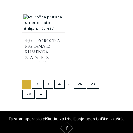
briljanti, ki
so malo
dvignjeni
437 – Poročna
prstana iz
rumenga
zlata in z
briljanti
…
1
2
3
4
26
27
28
→
Ta stran uporablja piškotke za izboljšanje uporabniške izkušnje
in za spremljanje podatkov o obiskanosti strani.