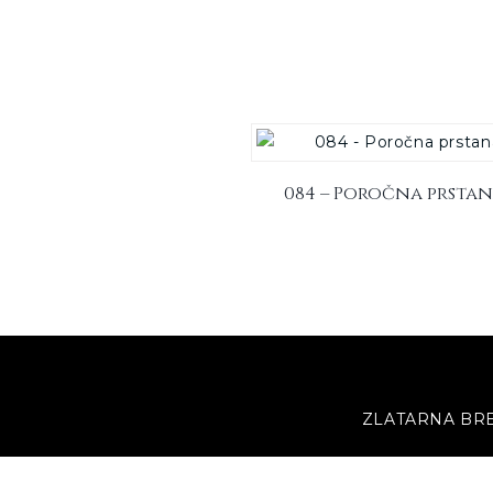
084 – Poročna prsta
ZLATARNA BR