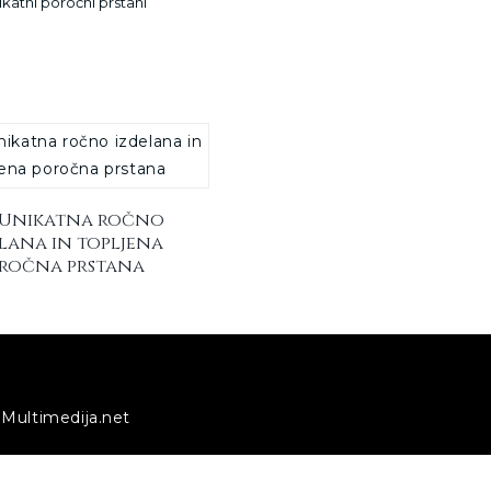
ikatni poročni prstani
– Unikatna ročno
lana in topljena
ročna prstana
Multimedija.net