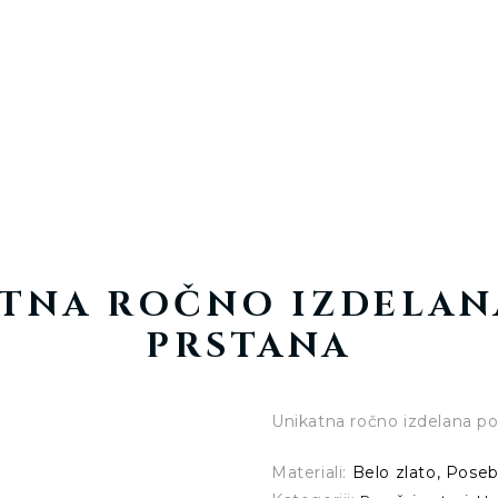
KATNA ROČNO IZDELA
PRSTANA
Unikatna ročno izdelana po
Materiali
:
Belo zlato, Poseb