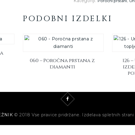
Kategoriji:
,
Poročni prstani
Un
PODOBNI IZDELKI
na
060 – Poročna prstana z
126 
diamanti
izde
po
EŽNIK
© 2018 Vse pravice pridržane. Izdelava spletnih strani